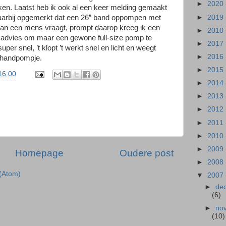
►
2020
ken. Laatst heb ik ook al een keer melding gemaakt
►
2019
aarbij opgemerkt dat een 26” band oppompen met
 van een mens vraagt, prompt daarop kreeg ik een
►
2018
t advies om maar een gewone full-size pomp te
►
2017
uper snel, ’t klopt ’t werkt snel en licht en weegt
►
2016
 handpompje.
►
2015
16:00
►
2014
►
2013
►
2012
►
2011
►
2010
►
2009
Homepage
Oudere post
►
2008
 (Atom)
▼
2007
►
de
(6)
►
no
(10)