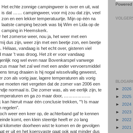
Powered
Het echte zonnige campingweer is over en uit, wat
is dat …… campingweer, voor mij zou dat zijn, veel
VOLGER
zon en een lekker temperatuurtje. Mijn op één na
laatste camping bezoek was bij Wim en Lida op de
camping in Heemskerk.
er het zomerse weer, nou ja, het weer met een
ij dus zijn, weer zijn met een beetje zon, een beetje
 Hélaas, vandaag is het echt over, gisteren viel
d maar ’t was droog. Het zit er voor vandaag
 eigenlijk nog wel even naar Bovenkarspel vanwege
zus maar het zal wel met een ander vervoersmiddel
s terug draaien is hij nogal wisselvallig geweest,
r zon als vorig jaar, lagere temperaturen als vorig
BLOGAR
 we moeten niet vergeten dat de zomer van 2006 een
►
2026
dje normaal is. Die zomer was, als we eerlijk zijn, te
e temperaturen en ga zo maar door, ………………
►
2025
k kan hieruit maar één conclusie trekken, “’t Is maar
►
2024
n regelen”.
►
2023
het toch weer een keer op, de achterband gaf te kennen
jn einde komt, een klein steentje heeft er zo lang
►
2022
tal kilometer doorheen wist te komen en de gevolgen
►
2021
gaat er uit en het koersvaste gaat ook wat minder dus