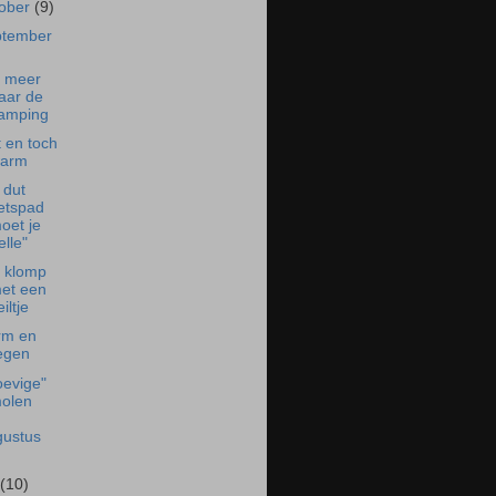
tober
(9)
ptember
t meer
aar de
amping
t en toch
arm
 dut
ietspad
oet je
elle"
 klomp
et een
eiltje
rm en
egen
oevige"
olen
gustus
i
(10)