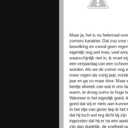
Maar ja, het is nu helemaal ov
zomers karakter. Dat zou voor m
bewolking en vooral geen regen.
eigenlijk nog wel mee, veel win
waarschijnlijk niet in, ik moet
een verjaardag van een schoon
worden. Als we de zomer nog een
meer regen als vorig jaar, minde
jaar en ga zo maar door. Maar
beetje afweek van wat in ons lan
warm, te droog soms te hog
Wanneer is het eigenlijk goed, i
goed dat wij er niets aan kunne
In het ritje van gister liep ik 
dat hij toch wel erg dicht bij zi
ingezeten dat hij er na een aan
zijn dan duidelijk, de snelheid 