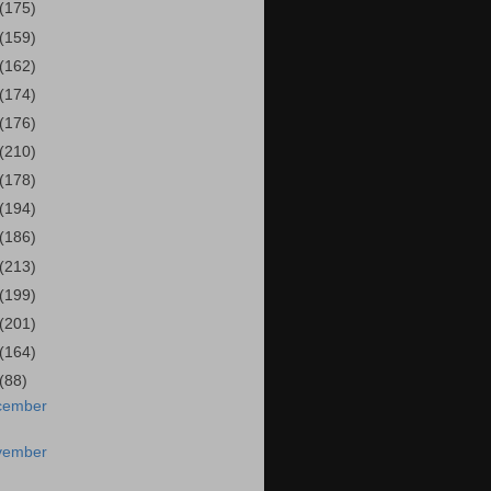
(175)
(159)
(162)
(174)
(176)
(210)
(178)
(194)
(186)
(213)
(199)
(201)
(164)
(88)
cember
vember