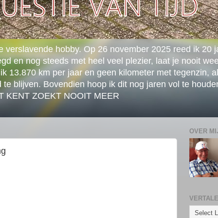
e verslavende hobby. Op 26 november 2025 reed ik 20 j
gd en nog steeds met heel veel plezier, laat je nooit wee
ik 13.870 km per jaar en geen kilometer met tegenzin, al
d te blijven. Bovendien hoop ik dit nog jaren vol te h
ST KENT ZOEKT NOOIT MEER
OVER MI
ng
VERTAL