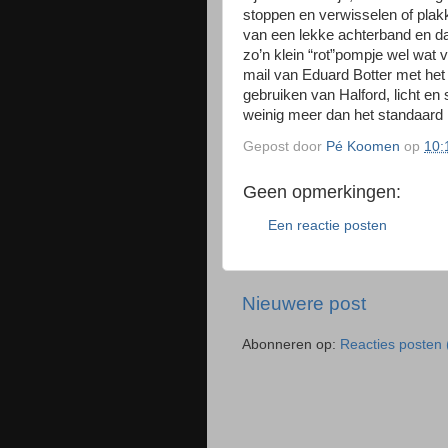
stoppen en verwisselen of plak
van een lekke achterband en d
zo’n klein “rot”pompje wel wat
mail van Eduard Botter met he
gebruiken van Halford, licht en s
weinig meer dan het standaard
Gepost door
Pé Koomen
op
10:
Geen opmerkingen:
Een reactie posten
Nieuwere post
Abonneren op:
Reacties posten