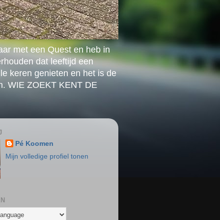
aar met een Quest en heb in
rhouden dat leeftijd een
le keren genieten en het is de
ouden. WIE ZOEKT KENT DE
J
Pé Koomen
Mijn volledige profiel tonen
EN