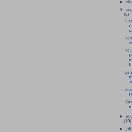
►
ok
▼
se
(6)
Nie
n
c
Kor
w
"Op
f
m
b
Een
m
z
Sto
r
"Dr
m
►
au
(10)
►
jul