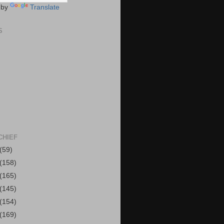
 by
Translate
S
CHIEF
(59)
(158)
(165)
(145)
(154)
(169)